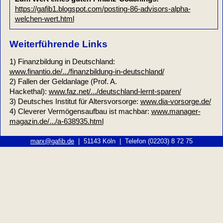
https://gafib1.blogspot.com/posting-86-advisors-alpha-
welchen-wert.html
Weiterführende Links
1) Finanzbildung in Deutschland:
www.finantio.de/.../finanzbildung-in-deutschland/
2) Fallen der Geldanlage (Prof. A.
Hackethal):
www.faz.net/.../deutschland-lernt-sparen/
3) Deutsches Institut für Altersvorsorge:
www.dia-vorsorge.de/
4) Cleverer Vermögensaufbau ist machbar:
www.manager-
magazin.de/.../a-638935.html
marx@gafib.de
| 51143 Köln | Telefon (02203) 8 72 75