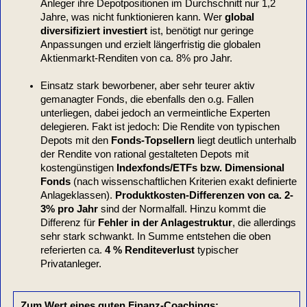
Anleger ihre Depotpositionen im Durchschnitt nur 1,2
Jahre, was nicht funktionieren kann. Wer
global
diversifiziert investiert
ist, benötigt nur geringe
Anpassungen und erzielt längerfristig die globalen
Aktienmarkt-Renditen von ca. 8% pro Jahr.
Einsatz stark beworbener, aber sehr teurer aktiv
gemanagter Fonds, die ebenfalls den o.g. Fallen
unterliegen, dabei jedoch an vermeintliche Experten
delegieren. Fakt ist jedoch: Die Rendite von typischen
Depots mit den
Fonds-Topsellern
liegt deutlich unterhalb
der Rendite von rational gestalteten Depots mit
kostengünstigen
Indexfonds/ETFs bzw. Dimensional
Fonds
(nach wissenschaftlichen Kriterien exakt definierte
Anlageklassen).
Produktkosten-Differenzen von ca. 2-
3% pro Jahr
sind der Normalfall. Hinzu kommt die
Differenz für
Fehler in der Anlagestruktur
, die allerdings
sehr stark schwankt. In Summe entstehen die oben
referierten ca.
4 % Renditeverlust
typischer
Privatanleger.
Zum Wert eines guten Finanz-Coachings: