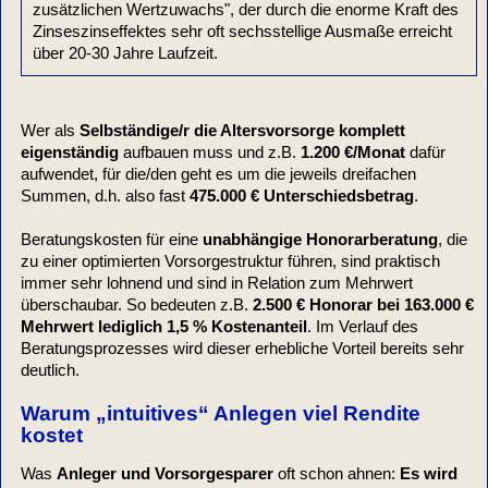
zusätzlichen Wertzuwachs", der durch die enorme Kraft des
Zinseszinseffektes sehr oft sechsstellige Ausmaße erreicht
über 20-30 Jahre Laufzeit.
Wer als
Selbständige/r die Altersvorsorge komplett
eigenständig
aufbauen muss und z.B.
1.200 €/Monat
dafür
aufwendet, für die/den geht es um die jeweils dreifachen
Summen, d.h. also fast
475.000 € Unterschiedsbetrag
.
Beratungskosten für eine
unabhängige Honorarberatung
, die
zu einer optimierten Vorsorgestruktur führen, sind praktisch
immer sehr lohnend und sind in Relation zum Mehrwert
überschaubar. So bedeuten z.B.
2.500 € Honorar bei 163.000 €
Mehrwert lediglich 1,5 % Kostenanteil
. Im Verlauf des
Beratungsprozesses wird dieser erhebliche Vorteil bereits sehr
deutlich.
Warum „intuitives“ Anlegen viel Rendite
kostet
Was
Anleger und Vorsorgesparer
oft schon ahnen:
Es wird