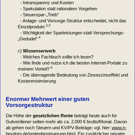
- Intransparenz und Kosten
- Spekulation statt rationalem Vorgehen
- Steuerspar-„Trieb“
- Anlage- und Vorsorge-Struktur entscheidet, nicht das
2,3
Einzelprodukt
- Wichtigkeit der Sparleistungen statt Versprechungs-
4
„Gedudel“
c)
Wissenserwerb
- Welches Fachbuch sollte ich lesen?
- Wie finde und nutze ich die besten Internet-Portale zu
5
meinem Vorteil?
- Die überragende Bedeutung von Zinseszinseffekt und
Kostenminimierung
Enormer Mehrwert einer guten
Vorsorgestruktur
Die Höhe der
gesetzlichen Rente
beträgt heute auch für
Gutverdiener selten mehr als ca. 2.000 € brutto/Monat. Davon
ab gehen noch Steuern und KV/PV-Beiträge; vgl. hier:
www.n-
heydorn.de/rentenbesteuerung.html
. Ein zusätzlicher privater