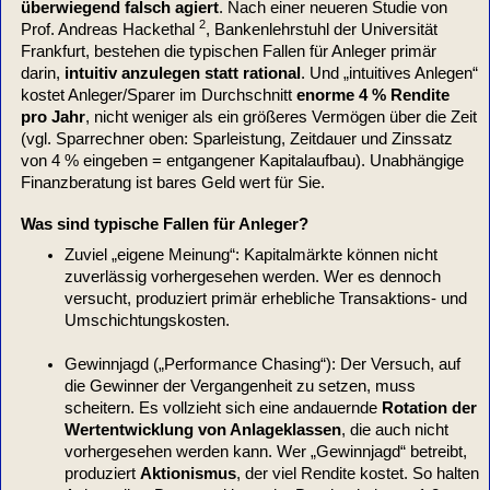
überwiegend falsch agiert
. Nach einer neueren Studie von
2
Prof. Andreas Hackethal
, Bankenlehrstuhl der Universität
Frankfurt, bestehen die typischen Fallen für Anleger primär
darin,
intuitiv anzulegen statt rational
. Und „intuitives Anlegen“
kostet Anleger/Sparer im Durchschnitt
enorme 4 % Rendite
pro Jahr
, nicht weniger als ein größeres Vermögen über die Zeit
(vgl. Sparrechner oben: Sparleistung, Zeitdauer und Zinssatz
von 4 % eingeben = entgangener Kapitalaufbau). Unabhängige
Finanzberatung ist bares Geld wert für Sie.
Was sind typische Fallen für Anleger?
Zuviel „eigene Meinung“: Kapitalmärkte können nicht
zuverlässig vorhergesehen werden. Wer es dennoch
versucht, produziert primär erhebliche Transaktions- und
Umschichtungskosten.
Gewinnjagd („Performance Chasing“): Der Versuch, auf
die Gewinner der Vergangenheit zu setzen, muss
scheitern. Es vollzieht sich eine andauernde
Rotation der
Wertentwicklung
von Anlageklassen
, die auch nicht
vorhergesehen werden kann. Wer „Gewinnjagd“ betreibt,
produziert
Aktionismus
, der viel Rendite kostet. So halten