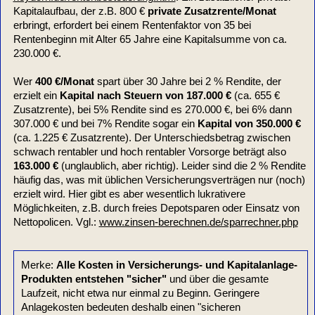
Kapitalaufbau, der z.B. 800 €
private Zusatzrente/Monat
erbringt, erfordert bei einem Rentenfaktor von 35 bei
Rentenbeginn mit Alter 65 Jahre eine Kapitalsumme von ca.
230.000 €.
Wer
400 €/Monat
spart über 30 Jahre bei 2 % Rendite, der
erzielt ein
Kapital nach Steuern von 187.000 €
(ca. 655 €
Zusatzrente), bei 5% Rendite sind es 270.000 €, bei 6% dann
307.000 € und bei 7% Rendite sogar ein
Kapital von 350.000 €
(ca. 1.225 € Zusatzrente). Der Unterschiedsbetrag zwischen
schwach rentabler und hoch rentabler Vorsorge beträgt also
163.000 €
(unglaublich, aber richtig). Leider sind die 2 % Rendite
häufig das, was mit üblichen Versicherungsverträgen nur (noch)
erzielt wird. Hier gibt es aber wesentlich lukrativere
Möglichkeiten, z.B. durch freies Depotsparen oder Einsatz von
Nettopolicen. Vgl.:
www.zinsen-berechnen.de/sparrechner.php
Merke:
Alle Kosten in Versicherungs- und Kapitalanlage-
Produkten entstehen "sicher"
und über die gesamte
Laufzeit, nicht etwa nur einmal zu Beginn. Geringere
Anlagekosten bedeuten deshalb einen "sicheren